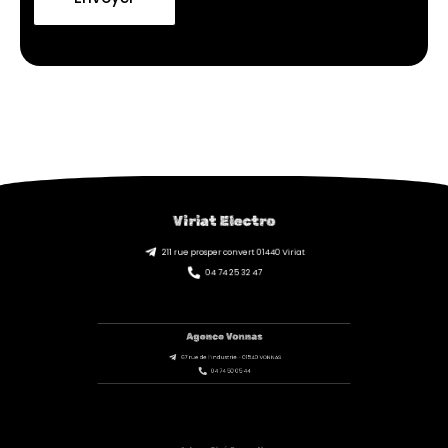
Viriat Electro
211 rue prosper convert 01440 Viriat
04 74 25 32 47
Agence Vonnas
67 rue de l’Industrie - 01540 VONNAS
04 74 50 05 44
Antenne Bâgé-Dommartin