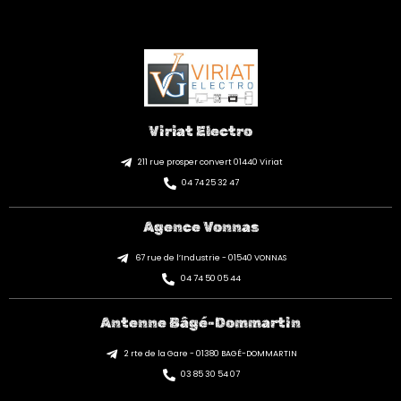
Viriat Electro
211 rue prosper convert 01440 Viriat
04 74 25 32 47
Agence Vonnas
67 rue de l’Industrie - 01540 VONNAS
04 74 50 05 44
Antenne Bâgé-Dommartin
2 rte de la Gare - 01380 BAGÉ-DOMMARTIN
03 85 30 54 07