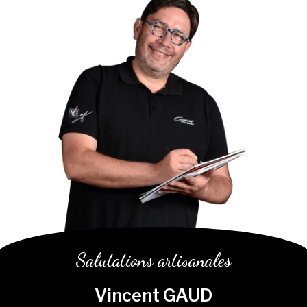
En savoir plus
En savoir plus
En savoir plus
Salutations artisanales
Vincent GAUD