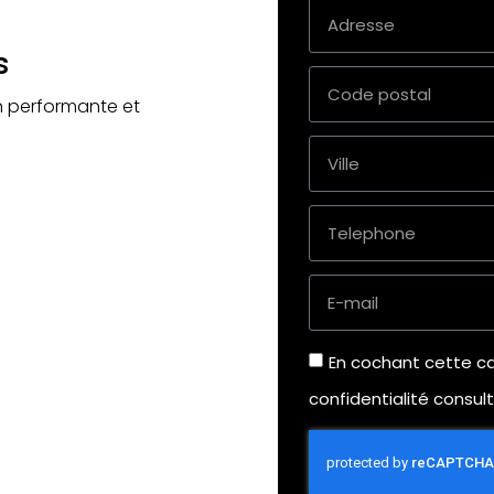
s
n performante et
En cochant cette ca
confidentialité consul