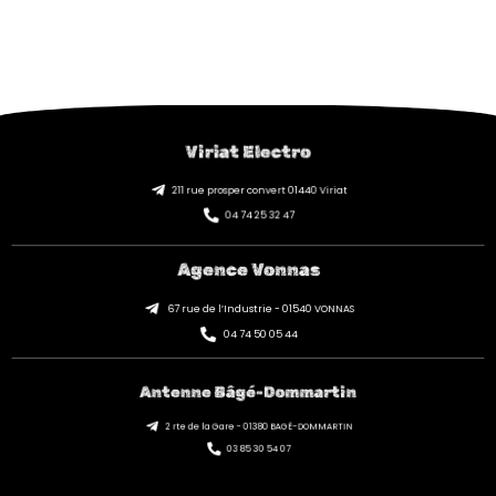
Viriat Electro
211 rue prosper convert 01440 Viriat
04 74 25 32 47
Agence Vonnas
67 rue de l’Industrie - 01540 VONNAS
04 74 50 05 44
Antenne Bâgé-Dommartin
2 rte de la Gare - 01380 BAGÉ-DOMMARTIN
03 85 30 54 07