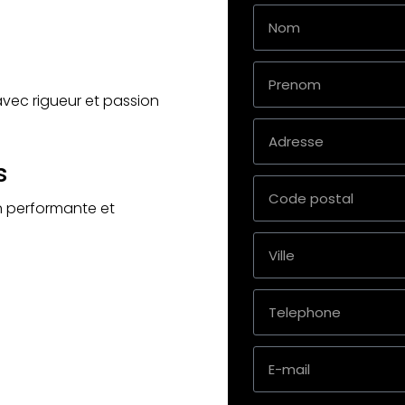
avec rigueur et passion
s
n performante et