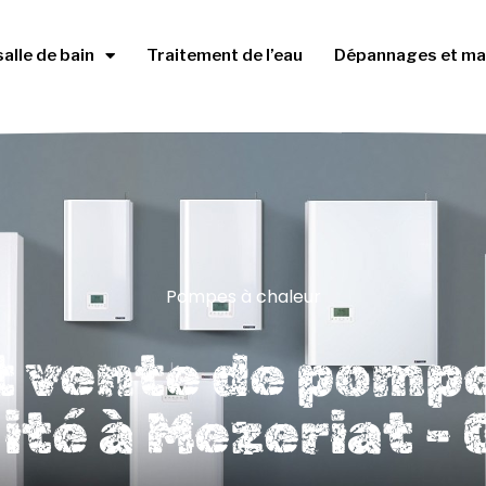
salle de bain
Traitement de l’eau
Dépannages et ma
Pompes à chaleur
et vente de pompe
ité à Mezeriat -