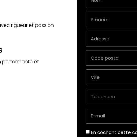
avec rigueur et passion
s
n performante et
En cochant cette ca