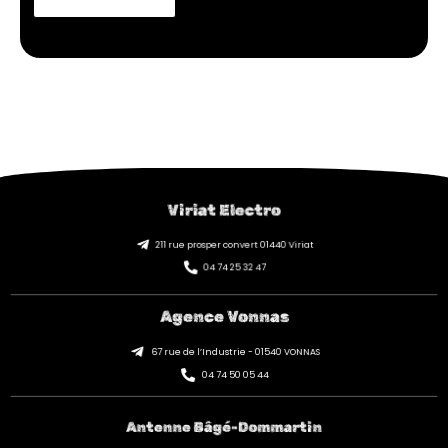
Viriat Electro
211 rue prosper convert 01440 Viriat
04 74 25 32 47
Agence Vonnas
67 rue de l’Industrie - 01540 VONNAS
04 74 50 05 44
Antenne Bâgé-Dommartin